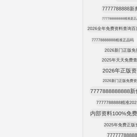
777778888
777788888888精准是
2026全年免费资料查询百
77778888888精准正品吗
2026新门正版
2025年天天免费
2026年正版
2026新门正版免费
77778888888
7777788888精准2
内部资料100%免
2025年免费正
777777888