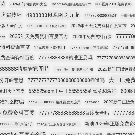
诗
2026新门内部资料大全
800图库2026免费资料
2026年800图库正版最新章节
精准防骗技巧
4933333凤凰网之九龙
777777888888精准
一码一特
正版大全百度
2026年天天免费资料百度官方
2
777788888888精准是正品吗
77777
2025年天免费资料百度官方
2026年免费资料百度
555
免费资料查询百度
7777788
17库恢复正常使用1
7777788888888百度靠谱吗
天免费查询资料百度
77778888888精准正品吗
7777778888888
88888888精准管家图片
2026新门正版免
一码一特一期预测准不准
大三巴免
0分开啥意思
77777777777888888888888靠谱吗
555525oom王中王5555555的寓意和象征
600
费资料大全百度
8精准怎么防骗
2026新门正版
7777888888888精准百度怎么用
77778888
资料免费资料百度
77777
77777788888888888百度安全吗
新澳2026年正版免费
88888888靠谱吗评价
2026新门正版免费资本安全吗一
88888精准百度安全吗