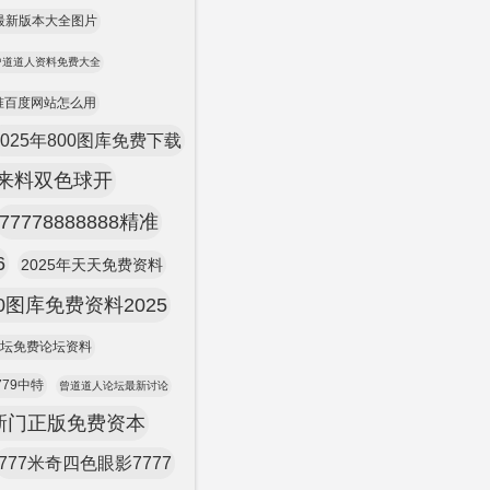
费最新版本大全图片
曾道道人资料免费大全
8精准百度网站怎么用
2025年800图库免费下载
点来料双色球开
77778888888精准
6
2025年天天免费资料
00图库免费资料2025
坛免费论坛资料
79中特
曾道道人论坛最新讨论
年新门正版免费资本
777米奇四色眼影7777