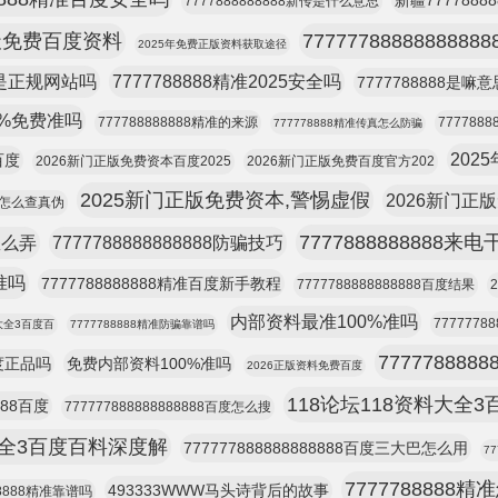
新疆77778888
7777888888888新传是什么意思
天天免费百度资料
77777788888888
2025年免费正版资料获取途径
m是正规网站吗
7777788888精准2025安全吗
7777788888是嘛意
0%免费准吗
777788888888精准的来源
777788
777778888精准传真怎么防骗
202
百度
2026新门正版免费资本百度2025
2026新门正版免费百度官方202
2025新门正版免费资本,警惕虚假
2026新门正
88怎么查真伪
7777888888888来电
怎么弄
7777788888888888防骗技巧
准吗
7777788888888精准百度新手教程
7777788888888888百度结果
内部资料最准100%准吗
7777778
大全3百度百
7777788888精准防骗靠谱吗
77777888
百度正品吗
免费内部资料100%准吗
2026正版资料免费百度
118论坛118资料大全
8888百度
777777888888888888百度怎么搜
大全3百度百料深度解
777777888888888888百度三大巴怎么用
7
7777788888
493333WWW马头诗背后的故事
88888精准靠谱吗