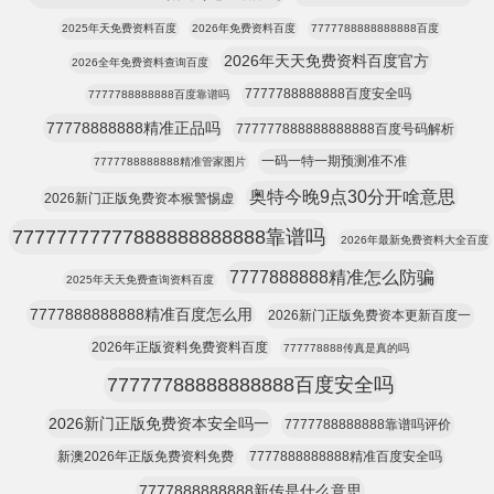
2025年天免费资料百度
2026年免费资料百度
7777788888888888百度
2026年天天免费资料百度官方
2026全年免费资料查询百度
7777788888888百度安全吗
7777788888888百度靠谱吗
77778888888精准正品吗
777777888888888888百度号码解析
一码一特一期预测准不准
7777788888888精准管家图片
奥特今晚9点30分开啥意思
2026新门正版免费资本猴警惕虚
77777777777888888888888靠谱吗
2026年最新免费资料大全百度
7777888888精准怎么防骗
2025年天天免费查询资料百度
7777888888888精准百度怎么用
2026新门正版免费资本更新百度一
2026年正版资料免费资料百度
777778888传真是真的吗
77777788888888888百度安全吗
2026新门正版免费资本安全吗一
7777788888888靠谱吗评价
新澳2026年正版免费资料免费
7777888888888精准百度安全吗
7777888888888新传是什么意思