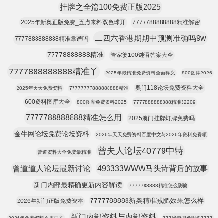
挂牌之全篇100免费正版2025
2025年新奥正版免费_五点来料双色球开
7777788888888精准解密
二四六香港期期中预测准确吗9w
7777888888888精准靠谱吗
77778888888精准
管家婆100谜语答案大全
7777888888888精准丫
2025年最精准免费资料全面释义
800图库2026
奥门118论坛免费资料大全
2025年天天免费资料
77777777888888888精准
600资料图库大全
800图库免费资料2025
7777888888888精准32209
7777788888888精准怎么用
2025澳门挂牌灯牌免费吗
金牛网论坛免费论坛资料
2026年天天免费资料百度中文与2026年资料免费领
曾夫人论坛40779中特
曾道资料大全免费最精准
曾道道人论坛最新讨论
493333WWW马头诗背后的故事
新门内部最精确更新内容解读
7777788888精准怎么防骗
7777788888新奥精准减肥效果怎么样
2026年新门正版免费资本
新门内部资料与内部资料
2026年免费资料百度中文
777米奇四色眼影7777