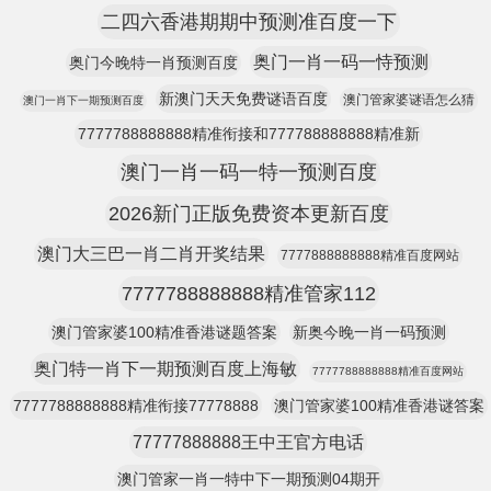
二四六香港期期中预测准百度一下
奥门一肖一码一恃预测
奥门今晚特一肖预测百度
新澳门天天免费谜语百度
澳门管家婆谜语怎么猜
澳门一肖下一期预测百度
7777788888888精准衔接和777788888888精准新
澳门一肖一码一特一预测百度
2026新门正版免费资本更新百度
澳门大三巴一肖二肖开奖结果
7777888888888精准百度网站
7777788888888精准管家112
澳门管家婆100精准香港谜题答案
新奥今晚一肖一码预测
奥门特一肖下一期预测百度上海敏
7777788888888精准百度网站
7777788888888精准衔接77778888
澳门管家婆100精准香港谜答案
77777888888王中王官方电话
澳门管家一肖一特中下一期预测04期开