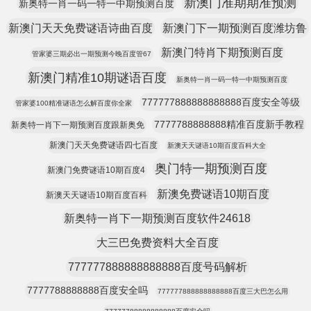
新澳门准期期准预测
新奥特一肖一码一特一中期预测百度
新澳门天天免费谜语诗曲百度
新澳门下一期预测百度潍坊鲁
新澳门特肖下期预测百度
管家婆三期必出一期预测今晚百度管67
新澳门精准10期谜语百度
新奥特一肖一码一特一中期预测百度
777777888888888888百度安全等级
管家婆100精准谜语怎么解百度你全家
7777788888888精准百度新手教程
新奥特一肖下一期预测百度跟新奥免
新澳门天天免费谜语四七百度
新澳天天谜语10期百度百科大全
奥门特一期预测百度
新澳门免费谜语10期百度4
新澳免费谜语10期百度
新澳天天谜语10期百度百科
新奥特一肖下一期预测百度软件24618
大三巴免费资料大全百度
777777888888888888百度号码解析
7777788888888百度安全吗
777777888888888888百度三大巴怎么用