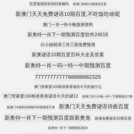
百度预测四肖四码准确吗
新澳门精准10期谜语百度
新澳门天天免费谜语10期百度,不吃饭吃啥呢
澳门一肖一特今晚预测资料
新奥特一肖下一期预测百度软件24618
白小姐精准三肖三期免费预测
新澳谜语10期百度百科大全及答案
新奥特一肖一码一特一中期预测百度
7777777777788888882325
澳门管家婆100精准香港谜语今天的谜什么
澳门管家婆100精准香港谜语今天的谜12
新澳门开六今晚一特一下期预测327期
新澳门天天免费谜语诗曲百度
新澳门今晚四肖期期中特预测准不准
新奥特一肖下一期预测百度跟新奥免
新澳免费谜语10期百度
新奥特一肖下一期预测百度49