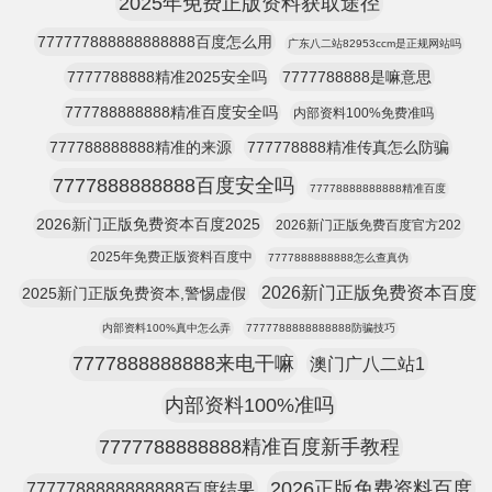
2025年免费正版资料获取途径
777777888888888888百度怎么用
广东八二站82953ccm是正规网站吗
7777788888精准2025安全吗
7777788888是嘛意思
777788888888精准百度安全吗
内部资料100%免费准吗
777788888888精准的来源
777778888精准传真怎么防骗
7777888888888百度安全吗
77778888888888精准百度
2026新门正版免费资本百度2025
2026新门正版免费百度官方202
2025年免费正版资料百度中
7777888888888怎么查真伪
2026新门正版免费资本百度
2025新门正版免费资本,警惕虚假
内部资料100%真中怎么弄
7777788888888888防骗技巧
7777888888888来电干嘛
澳门广八二站1
内部资料100%准吗
7777788888888精准百度新手教程
2026正版免费资料百度
7777788888888888百度结果