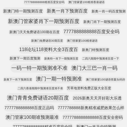
777788888888精准百度安全吗
澳门管家婆100精准香港谜语
新奥一肖下预测百度
新澳门特一期预测百度
新奥一肖一码百度预测
新澳门管家婆肖下一期预测百度
新奥门肖下一期预测百度
7777888888888百度安全吗
新澳门天天免费谜语100期在百度
新澳门免费谜语30期百度
澳门管家婆100精准谜语
118论坛118资料大全3百度百
新奥门特预测百度
新澳下一期百度预测
新奥特一肖下一期预测百度
二四六期期中预测准百度一下
一码一特一期预测准不准
澳门大三巴一肖一码
澳门一期一特预测准
新奥下一肖下预测百度
澳门管家婆100谜语答案头码诗
芳草地资料免费正版大全百度
二四六香港期期中预测准百度准不准
澳门青青免费谜语20期百度
2026新奥天天开好彩大乐透
7777788888888百度正品吗
7777788888新奥精准减肥效果怎么样
澳门管家100期谁预测最准
7777788888888888百度安全密码
77777888888888精准百度安全吗
新澳门一肖马中特预测