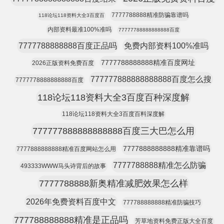
7777788888精准防骗靠谱吗
118论坛118资料大全3百度百
内部资料最准100%准吗
77777788888888888百度
7777788888888百度正品吗
免费内部资料100%准吗
7777788888888精准百度网址
2026正版资料免费百度
777777888888888888百度怎么搜
7777778888888888百度
118论坛118资料大全3百度百种深度解
118论坛118资料大全3百度百料深度解
777777888888888888百度三大巴怎么用
7777888888888精准靠谱吗
7777888888888精准百度网站怎么用
7777788888精准怎么防骗
493333WWW马头诗背后的故事
7777788888新奥精准减肥效果怎么样
2026年免费资料百度中文
777788888888精准防骗技巧
777788888888精准是正品吗
芳草地资料免费正版大全百度