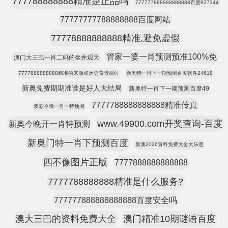
777788888888精准是正品吗
777777888888888888百度927344
77777777788888888百度网站
77778888888888精准,避免虚假
管家一婆一肖预测预准100%免
澳门大三巴一肖二码的坐井观天
7777888888888精准的来源和历史背景探讨
新奥特一肖下一期预测百度软件24618
新奥免费期期准谁是好人大结局
新奥特一肖下一期预测百度49
7777788888888888精准传真
澳彩今晚一肖一特预测
www.49900.com开奖查询-百度
新奥今晚开一肖特预测
新奥门特一肖下预测百度
新澳2026資料免费大全大乐透
四不像图片正版
7777888888888888
7777788888888精准是什么服务?
777777888888888888百度安全吗
澳大三巴的资料免费大全
澳门精准10期谜语百度