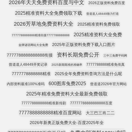
2026年天天免费资料百度与中文
2026正版资料免费百度
2025精准资料大全免费领取下载
曾道道人48449致力打造
2026芳草地免费资料大全
2025精准资料免费领取
2025精准资料大全免费
7777788888888精准街接7777788888888
2025年正版资料免费下载入口图片
金牌谜语网站大全免费
资料长期免费公开
7777788888888888衔接
三中三免费平码网
曾道道人48449开奖记录
7777788888精准免传真
2025新期期准的准确率
7777778888888精准
2025全年免费资料杳询方法是什么呢
600图库兔费2025
内部资料最准100%准吗
曾道道2026年官方网站
2025年精准免费资料大全最新免费领取
7777788888888精准新传剧
77777788888888888百度
7777888888888精准百度网站
大三巴三肖二二
2026年新奥正版免费大全-百度2025年全