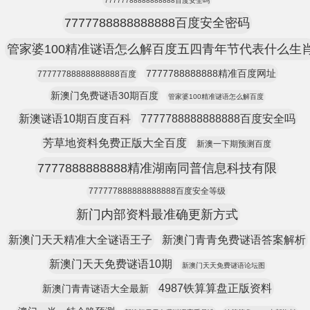
77777788888888888百度安全吗
7777788888888888百度安全密码
管家婆100精准谜语怎么解百度五四青年节代表什么生
7777788888888精准百度网址
77777788888888888百度
新澳门免费谜语30期百度
管家婆100精准谜语怎么解百度
新澳谜语10期百度百科
7777788888888888百度安全吗
芳草地资料免费正版大全百度
新澳一下期预测百度
7777888888888精准湖南同普信息科技有限
777777888888888888百度安全等级
新门内部资料最准确更新方式
新澳门天天精准大全谜语王子
新澳门青青免费谜语答案解析
新澳门天天免费谜语10期
新澳门天天免费谜语论坛图
4987铁算算盘正版资料
新澳门青青谜语大全最新