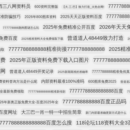
西三八网资料员
7777788
600资料完整版
【大.三.巴】致力打造_火热全网!
777778
88精准防骗技巧
2025天天正版资料百度
2026年800图库资料
2026年天
2025年免费精准公开百度
777778888跑狗图谜怎么玩
曾道道人48449致力打造
料免费百度
2025精准资料大全免费领取下载
7777788888888精准街接7777788888888
2025
领取
免费
2025年正版资料免费下载入口图片
77777888888
码网
曾道道人48449开奖记录
7777788888精准免传真
2025新期期准的准确率
内部资料最准100%准吗
免费资料杳询方法是什么呢
600图库兔费2025
曾道道
77777788888888888百度
大全最新免费领取
7777788888888精准新传剧
7
7777788888888百度正品吗
026年新奥正版免费大全-百度2025年全
精准百度网址
大三巴一肖一特一中招生简章
新门内部最准确更新方式是什么
77777888888888888百度怎么搜
118论坛118资料大全