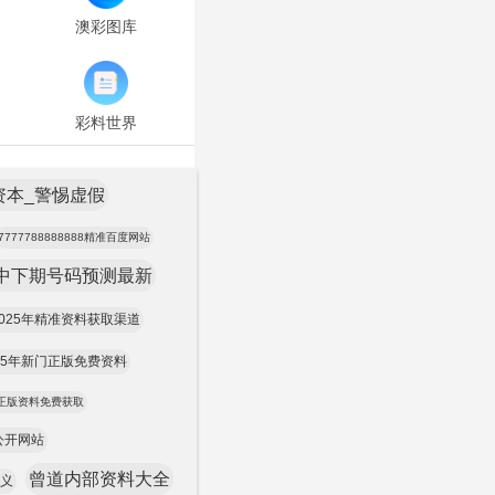
澳彩图库
彩料世界
资本_警惕虚假
7777788888888精准百度网站
中下期号码预测最新
2025年精准资料获取渠道
25年新门正版免费资料
5正版资料免费获取
公开网站
曾道内部资料大全
含义