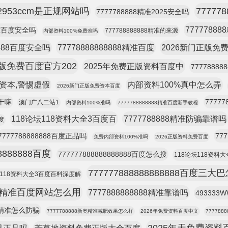
953ccm是正规网站吗
77777
7777788888精准2025安全吗
777778
精准百度安全吗
777788888888精准的来源
内部资料100%免费准吗
8888百度安全吗
77778888888888精准百度
2026新门正版免费
正版免费百度官方202
2025年免费正版资料百度中
7777888
费资本,警惕虚假
内部资料100%真中怎么弄
2026新门正版免费资本百度
电干嘛
7777
澳门广八二站1
内部资料100%准吗
7777788888888精准百度新手教程
118论坛118资料大全3百度百
7777788888精准防骗靠谱吗
度
7777788888888百度正品吗
77
免费内部资料100%准吗
2026正版资料免费百度
88888888百度
777777888888888888百度怎么搜
118论坛118资料
777777888888888888百度三大
坛118资料大全3百度百料深度解
888精准百度网站怎么用
7777888888888精准靠谱吗
49333
88精准怎么防骗
7777788888新奥精准减肥效果怎么样
2026年免费资料百度中文
777788