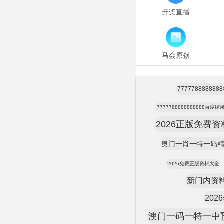
开奖直播
马会原创
7777788888
7777788888888888百度结
2026正版免费
奥门一肖一特一码
2026免费正版资料大全
新门内资
20
澳门一码一特一中