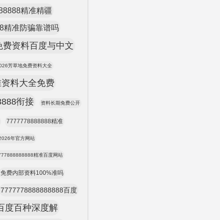
888888精准精疆
8888精准防骗靠谱吗
天免费资料百度与中文
2026芳草地免费资料大全
精准资料大全免费
88888衔接
资料长期免费公开
7777778888888精准
2026年官方网站
777888888888精准百度网站
免费内部资料100%准吗
7777778888888888百度
3百度百种深度解