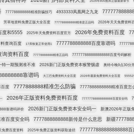
传真猜特诗
2026新门内部资料大全
2026年800图库正版最新章节
料
7777778888
4933333凤凰网之九龙
777788888888精准防骗技巧
芳草地资料免费正版大全百度
2026年天天免费资料
777788888888精准是正品吗
2026年免费资料百度
度和5555
7
2025年天免费资料百度官方
7777788888888百度靠谱吗
资料查询百度
77777
17库恢复正常使用1
费查询资料百度
777777888888888888百度号码解析
77778888888精准正品吗
一特一期预测准不准
2026新门正版免费资本猴警惕虚
奥特今晚9点30分
888888888靠谱吗
大三巴免费资料大全百度
2026年最新免费资料大全百度
5555
7777888888精准怎么防骗
料百度
7777888888888精准百度
2026年正版资料免费资料百度
一
77777788888888888百度安全吗
2026新门正版免费资本安全吗一
新澳2026年正版
88888靠谱吗评价
88精准百度安全吗
7777888888888新传是什么意思
新疆7777888
77777788888888888
天天免费百度资料
2025年免费正版资料获取途径