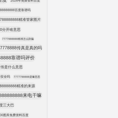
百度
2026年免费资料百度
788888888百度靠谱吗
7788888888精准管家图片
30分开啥意思
7777888888精准怎么防骗
77778888传真是真的吗
888888靠谱吗评价
88新传是什么意思
25安全吗
7777788888是嘛意思
788888888精准的来源
7888888888来电干嘛
8百度三大巴
600图库免费资料百度